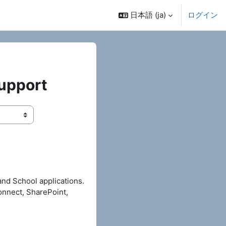
日本語 ‎(ja)‎
ログイン
Support
and School applications.
onnect, SharePoint,