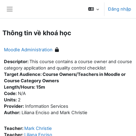
Chuyển tới nội dung chính
Đăng nhập
Bảng điều khiển cạnh
Thông tin về khoá học
Moodle Administration
Descriptor:
This course contains a course owner and course
category application and quality control checklist
Target Audience: Course Owners/Teachers in Moodle or
Course Category Owners
Length/Hours: 15m
Code:
N/A
Units:
2
Provider:
Information Services
Author:
Liliana Enciso and Mark Christie
Teacher:
Mark Christie
Teacher:
Liliana Enciso